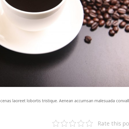
ecenas laoreet lobortis tristique. Aenean accumsan malesuada convall
Rate this po