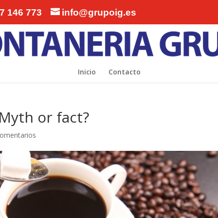
 146 773
info@grupoig.es
Inicio
Contacto
 Myth or fact?
Comentarios