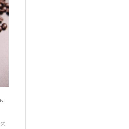
is.
st