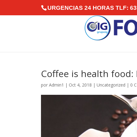
URGENCIAS 24 HORAS TLF: 637
Coffee is health food:
por
Admin1
|
Oct 4, 2018
|
Uncategorized
|
0 